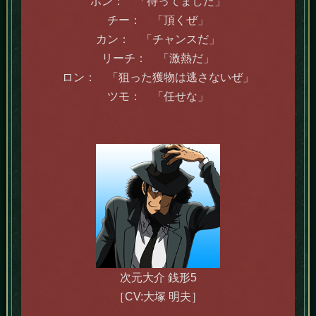
ポン： 「待ってました」
チー： 「頂くぜ」
カン： 「チャンスだ」
リーチ： 「激熱だ」
ロン： 「狙った獲物は逃さないぜ」
ツモ： 「任せな」
次元大介 銭形5
［CV:大塚 明夫］