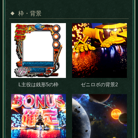
枠・背景
L主役は銭形5の枠
ゼニロボの背景2