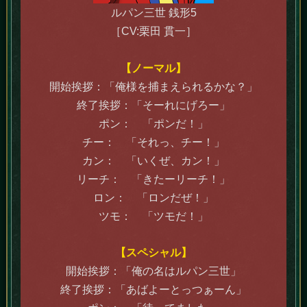
ルパン三世 銭形5
［CV:栗田 貫一］
【ノーマル】
開始挨拶：「俺様を捕まえられるかな？」
終了挨拶：「そーれにげろー」
ポン： 「ポンだ！」
チー： 「それっ、チー！」
カン： 「いくぜ、カン！」
リーチ： 「きたーリーチ！」
ロン： 「ロンだぜ！」
ツモ： 「ツモだ！」
【スペシャル】
開始挨拶：「俺の名はルパン三世」
終了挨拶：「あばよーとっつぁーん」