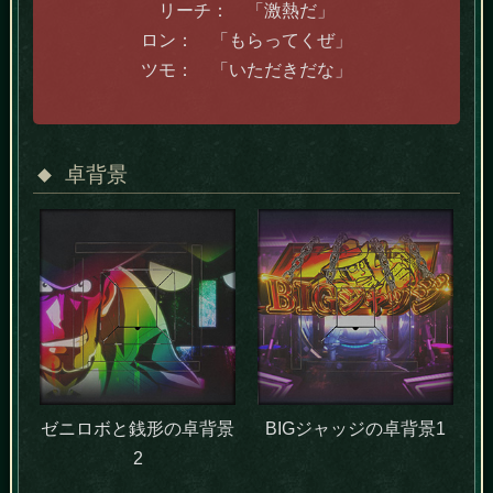
リーチ： 「激熱だ」
ロン： 「もらってくぜ」
ツモ： 「いただきだな」
卓背景
ゼニロボと銭形の卓背景
BIGジャッジの卓背景1
2