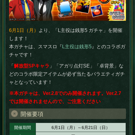
6月1日（月）
より、「L主役は銭形5 ガチャ」を開催
します！
本ガチャは、スマスロ『
L主役は銭形5
』とのコラボガ
チャです！
「
解放型SPキャラ
」「アガリ点灯SE」「卓背景」な
どのコラボ限定アイテムが必ず当たるバラエティガチ
ャとなっています！
※本ガチャは、Ver.2.8でのみ開催されます。Ver.2.7
では開催されませんので、ご注意ください
開催要項
開催期間
6月1日（月）～6月21日（日）