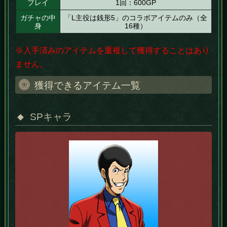
プレイ
1回：600GP
ガチャの中
「L主役は銭形5」のコラボアイテムのみ（全
身
16種）
※入手済みのアイテムを重複して獲得することはあり
ません。
獲得できるアイテム一覧
SPキャラ