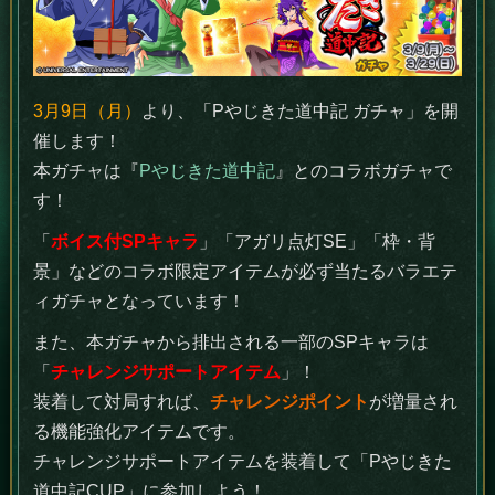
3月9日（月）
より、「Pやじきた道中記 ガチャ」を開
催します！
本ガチャは『
Pやじきた道中記
』とのコラボガチャで
す！
「
ボイス付SPキャラ
」「アガリ点灯SE」「枠・背
景」などのコラボ限定アイテムが必ず当たるバラエテ
ィガチャとなっています！
また、本ガチャから排出される一部のSPキャラは
「
チャレンジサポートアイテム
」！
装着して対局すれば、
チャレンジポイント
が増量され
る機能強化アイテムです。
チャレンジサポートアイテムを装着して「Pやじきた
道中記CUP」に参加しよう！