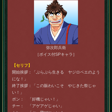
弥次郎兵衛
［ボイス付SPキャラ］
【セリフ】
開始挨拶：「ぶらぶら生きる ヤジロベエのよう
にな！」
終了挨拶：「この賑わいこそ やじきた祭じゃ
い！」
ポン： 「好機じゃい！」
チー： 「アゲアゲじゃい」