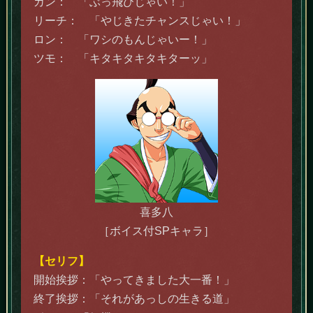
カン： 「ぶっ飛びじゃい！」
リーチ： 「やじきたチャンスじゃい！」
ロン： 「ワシのもんじゃいー！」
ツモ： 「キタキタキタキターッ」
喜多八
［ボイス付SPキャラ］
【セリフ】
開始挨拶：「やってきました大一番！」
終了挨拶：「それがあっしの生きる道」