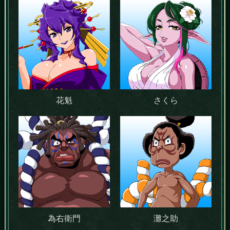
花魁
さくら
為右衛門
灘之助