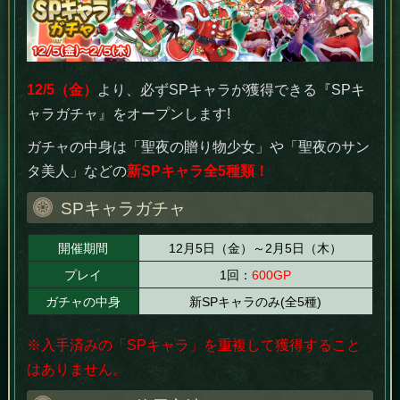
12/5（金）
より、必ずSPキャラが獲得できる『SPキ
ャラガチャ』をオープンします!
ガチャの中身は「聖夜の贈り物少女」や「聖夜のサン
タ美人」などの
新SPキャラ全5種類！
SPキャラガチャ
開催期間
12月5日（金）～2月5日（木）
プレイ
1回：
600GP
ガチャの中身
新SPキャラのみ(全5種)
※入手済みの「SPキャラ」を重複して獲得すること
はありません。