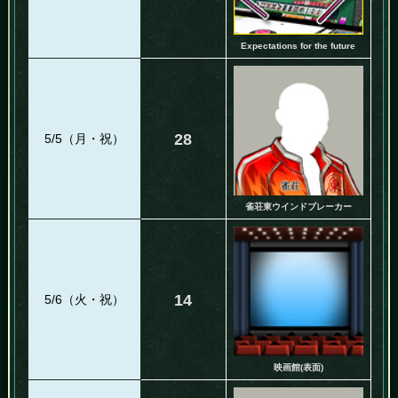
Expectations for the future
28
5/5（月・祝）
雀荘東ウインドブレーカー
14
5/6（火・祝）
映画館(表面)