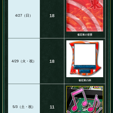
18
4/27（日）
雀荘東の背景
18
4/29（火・祝）
雀荘東の枠
11
5/3（土・祝）