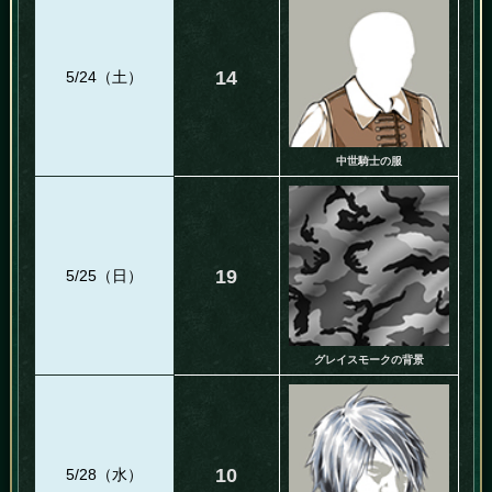
14
5/24（土）
中世騎士の服
19
5/25（日）
グレイスモークの背景
10
5/28（水）