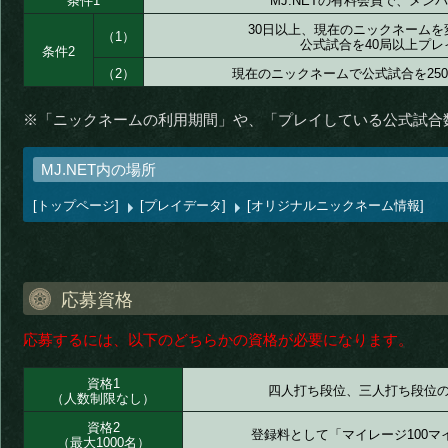
条件1
MJ.NETの有料会員で、メン
30日以上、現在のニックネーム
（1）
公式試合を40局以上プレ
条件2
（2）
現在のニックネームで公式試合を25
※「ニックネームの利用期間」や、「プレイしている公式試合数
MJ.NET内の場所
[トップページ]
[プレイデータ]
[オリジナルニックネーム情報]
応募資格
応募するには、以下のどちらかの資格が必要になります。
資格1
四人打ち段位、三人打ち段位
（人数制限なし）
資格2
登録料として「マイレージ100
（最大1000名）