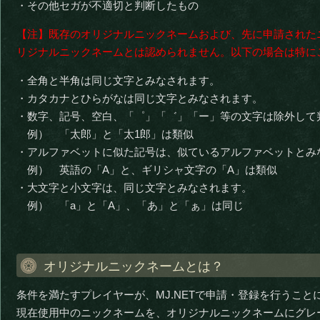
・その他セガが不適切と判断したもの
【注】既存のオリジナルニックネームおよび、先に申請された
リジナルニックネームとは認められません。以下の場合は特に
・全角と半角は同じ文字とみなされます。
・カタカナとひらがなは同じ文字とみなされます。
・数字、記号、空白、「゜」「゛」「ー」等の文字は除外して
例） 「太郎」と「太1郎」は類似
・アルファベットに似た記号は、似ているアルファベットとみ
例） 英語の「A」と、ギリシャ文字の「Α」は類似
・大文字と小文字は、同じ文字とみなされます。
例） 「a」と「A」、「あ」と「ぁ」は同じ
オリジナルニックネームとは？
条件を満たすプレイヤーが、MJ.NETで申請・登録を行うこと
現在使用中のニックネームを、オリジナルニックネームにグレ