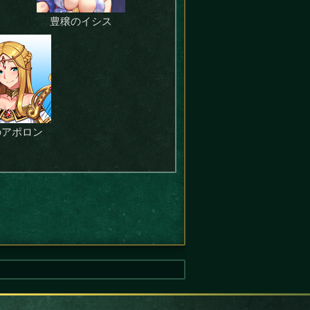
豊穣のイシス
のアポロン