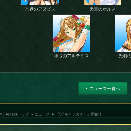
冥界のアヌビス
天空のホルス
神弓のアルテミス
光明
ニュース一覧へ
MJ Arcadeトップ
ニュース
『SPキャラガチャ』開催！