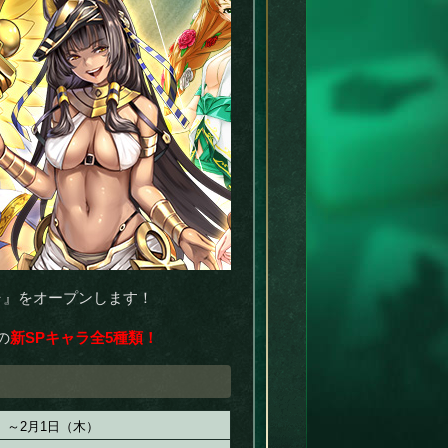
ャ』をオープンします！
の
新SPキャラ全5種類！
）～2月1日（木）