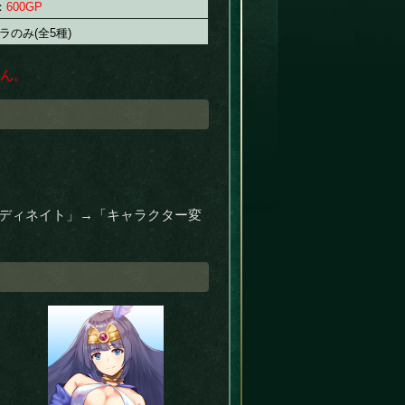
：
600GP
ラのみ(全5種)
せん。
コーディネイト」→「キャラクター変