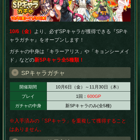
10/6（金）
より、必ずSPキャラが獲得できる『SPキ
ャラガチャ』をオープンします！
ガチャの中身は「キラーアリス」や「キョンシーメイ
ド」などの
新SPキャラ全5種類！
SPキャラガチャ
開催期間
10月6日（金）～11月30日（木）
プレイ
1回：
600GP
ガチャの中身
新SPキャラのみ(全5種)
※入手済みの「SPキャラ」を重複して獲得すること
はありません。