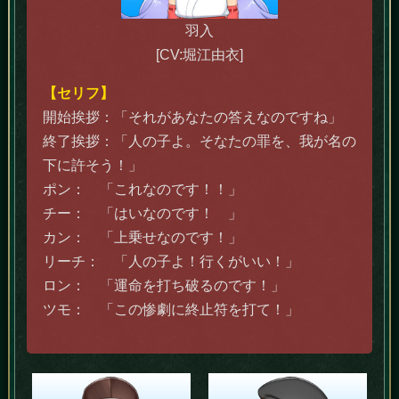
羽入
[CV:堀江由衣]
【セリフ】
開始挨拶：「それがあなたの答えなのですね」
終了挨拶：「人の子よ。そなたの罪を、我が名の
下に許そう！」
ポン： 「これなのです！！」
チー： 「はいなのです！ 」
カン： 「上乗せなのです！」
リーチ： 「人の子よ！行くがいい！」
ロン： 「運命を打ち破るのです！」
ツモ： 「この惨劇に終止符を打て！」