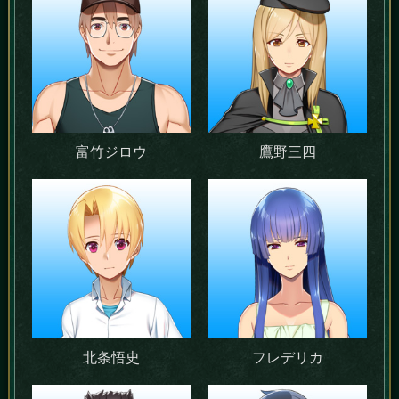
富竹ジロウ
鷹野三四
北条悟史
フレデリカ