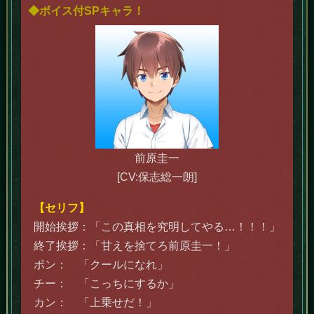
◆ボイス付SPキャラ！
前原圭一
[CV:保志総一朗]
【セリフ】
開始挨拶：「この真相を究明してやる…！！！」
終了挨拶：「甘えを捨てろ前原圭一！」
ポン： 「クールになれ」
チー： 「こっちにするか」
カン： 「上乗せだ！」