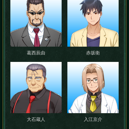
葛西辰由
赤坂衛
大石蔵人
入江京介