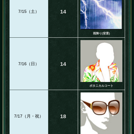
14
7/15（土）
雨降り(背景)
14
7/16（日）
ボタニカルコート
18
7/17（月・祝）