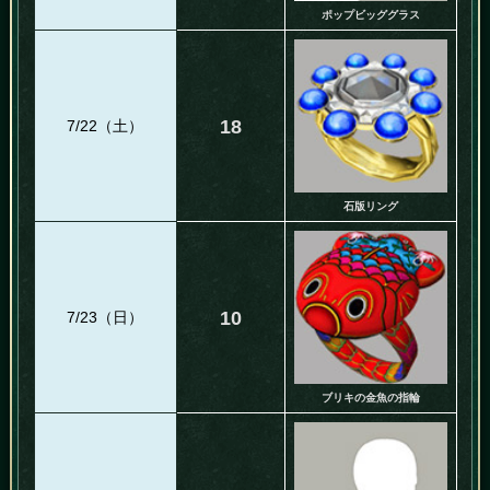
ポップビッググラス
18
7/22（土）
石版リング
10
7/23（日）
ブリキの金魚の指輪