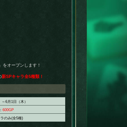
ャ』をオープンします！
の
新SPキャラ全5種類！
）～6月1日（木）
：
600GP
ラのみ(全5種)