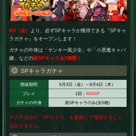
6/3（金）
より、必ずSPキャラが獲得できる『SPキャ
ラガチャ』をオープンします！
ガチャの中身は「ヤンキー風少女」や「小悪魔キャバ
嬢」などの
新SPキャラ全5種類！
SPキャラガチャ
開催期間
6月3日（金）～8月4日（木）
プレイ
1回：
600GP
ガチャの中身
新SPキャラのみ(全5種)
※入手済みの「SPキャラ」を重複して獲得すること
はありません。