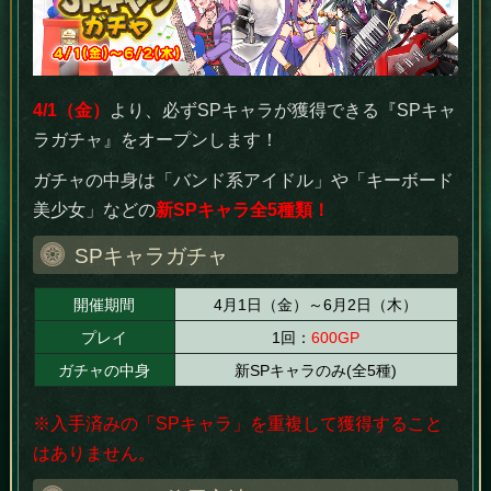
4/1（金）
より、必ずSPキャラが獲得できる『SPキャ
ラガチャ』をオープンします！
ガチャの中身は「バンド系アイドル」や「キーボード
美少女」などの
新SPキャラ全5種類！
SPキャラガチャ
開催期間
4月1日（金）～6月2日（木）
プレイ
1回：
600GP
ガチャの中身
新SPキャラのみ(全5種)
※入手済みの「SPキャラ」を重複して獲得すること
はありません。