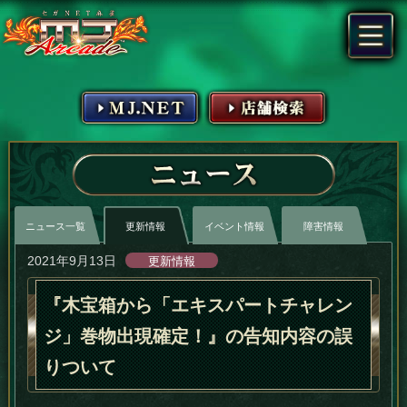
MJ.NET
店舗検索
ニュース
ニュース一覧
更新情報
イベント情報
障害情報
2021年9月13日
更新情報
『木宝箱から「エキスパートチャレン
ジ」巻物出現確定！』の告知内容の誤
りついて