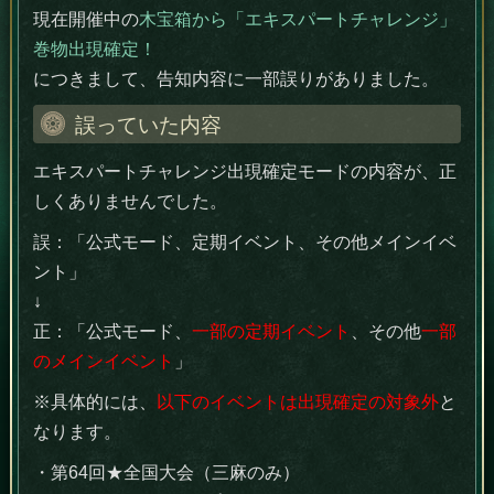
現在開催中の
木宝箱から「エキスパートチャレンジ」
巻物出現確定！
につきまして、告知内容に一部誤りがありました。
誤っていた内容
エキスパートチャレンジ出現確定モードの内容が、正
しくありませんでした。
誤：「公式モード、定期イベント、その他メインイベ
ント」
↓
正：「公式モード、
一部の定期イベント
、その他
一部
のメインイベント
」
※具体的には、
以下のイベントは出現確定の対象外
と
なります。
・第64回★全国大会（三麻のみ）