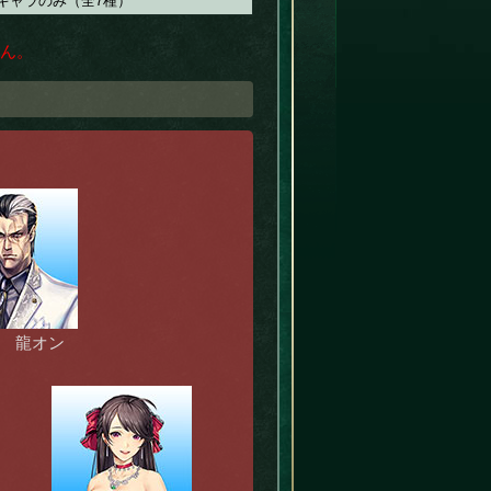
SPキャラのみ（全7種）
せん。
 龍オン