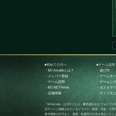
■初めての方へ
■ゲーム説明
・MJ Arcadeとは？
・遊び方
・メンバー登録
・ゲームモ
・ゲーム説明
・ゲームシ
・MJ.NET/Aime
・カスタマ
・店舗情報
・ライブモ
「MJ Arcade」公式サイトは、
株式会社セガ フェイブ
が
当サイトに掲載されているイラスト・動画・音楽・文章
著作権者の許可なく、複製・転載等の行為を禁止いたし