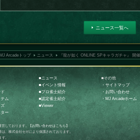
ニュース一覧へ
MJ Arcadeトップ
ニュース
『龍が如く ONLINE SPキャラガチャ』 開
■ニュース
■その他
■イベント情報
・サイトマップ
ード
■プロ雀士紹介
・お問い合わせ
ステム
■認定雀士紹介
・MJ Arcadeホーム
イズ
■Viewer
ニター
運営しております。
【お問い合わせはこちら】
等は、株式会社セガにより保護されております。
ます。