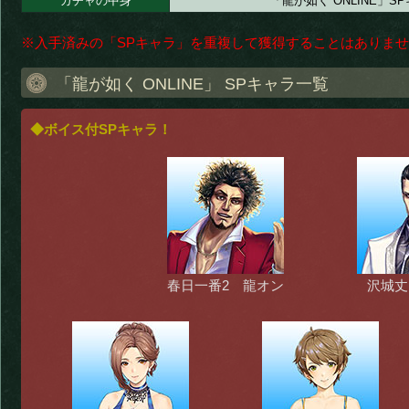
ガチャの中身
「龍が如く ONLINE」
※入手済みの「SPキャラ」を重複して獲得することはありま
「龍が如く ONLINE」 SPキャラ一覧
◆ボイス付SPキャラ！
春日一番2 龍オン
沢城丈