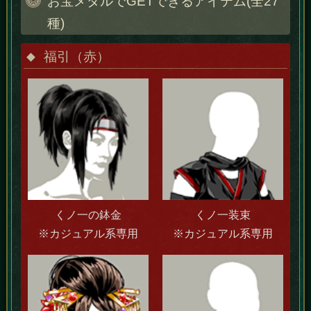
お宝メダルでGETできるアイテム(全27
種)
福引（赤）
くノ一の鉢金
くノ一装束
※カジュアル系専用
※カジュアル系専用