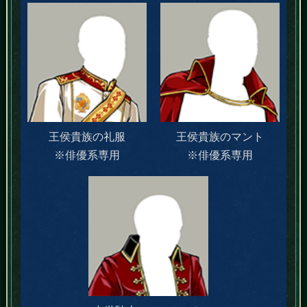
王侯貴族の礼服
王侯貴族のマント
※俳優系専用
※俳優系専用