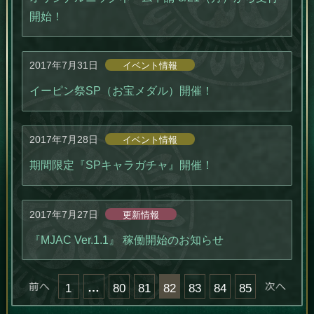
開始！
2017年7月31日
イベント情報
イーピン祭SP（お宝メダル）開催！
2017年7月28日
イベント情報
期間限定『SPキャラガチャ』開催！
2017年7月27日
更新情報
『MJAC Ver.1.1』 稼働開始のお知らせ
« 前へ
…
次へ
1
80
81
82
83
84
85