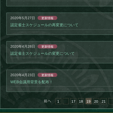
2020年5月27日
更新情報
認定雀士スケジュールの再変更について
2020年4月28日
更新情報
認定雀士スケジュールの変更について
2020年4月23日
更新情報
WEB会議用背景を配布！
« 前へ
1
17
18
19
20
21
…
…